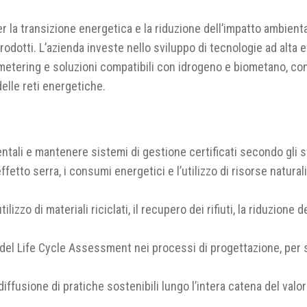
r la transizione energetica e la riduzione dell’impatto ambienta
prodotti. L’azienda investe nello sviluppo di tecnologie ad alta 
metering e soluzioni compatibili con idrogeno e biometano, con
delle reti energetiche.
ntali e mantenere sistemi di gestione certificati secondo gli st
tto serra, i consumi energetici e l’utilizzo di risorse naturali,
izzo di materiali riciclati, il recupero dei rifiuti, la riduzione de
e del Life Cycle Assessment nei processi di progettazione, per 
 diffusione di pratiche sostenibili lungo l’intera catena del val