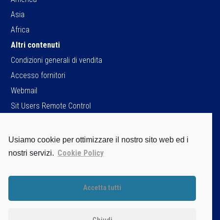
Asia
Africa
Altri contenuti
Condizioni generali di vendita
Accesso fornitori
Webmail
Sit Users Remote Control
Usiamo cookie per ottimizzare il nostro sito web ed i
SIT S.p.A.
Cookie Policy
nostri servizi.
Viale dell’Industria, 34
35129 Padova - ITALY
Tel. +39 049 8293111
Accetta tutti
Fax +39 049 8070093
Cap.soc. Є 96.162.195,00 i.v.
P.IVA / C.F. / Iscr. Reg. Imprese di PD.