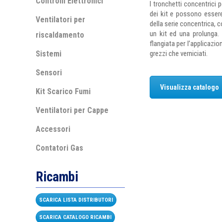
Controlli Elettronici
I tronchetti concentrici p
dei kit e possono essere
Ventilatori per
della serie concentrica, 
un kit ed una prolunga. 
riscaldamento
flangiata per l’applicazi
Sistemi
grezzi che verniciati.
Sensori
Visualizza catalogo
Kit Scarico Fumi
Ventilatori per Cappe
Accessori
Contatori Gas
Ricambi
SCARICA LISTA DISTRIBUTORI
SCARICA CATALOGO RICAMBI