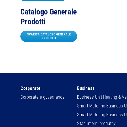
Catalogo Generale
Prodotti
SCARICA CATALOGO GENERALE
PRODOTTI
Corporate
Business
Corporate e governance
Business Unit Heating & Ven
Smart Metering Business U
Smart Metering Business U
Stabilimenti produttivi