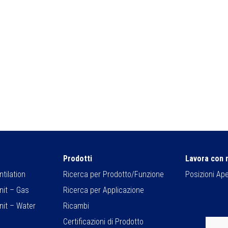
Prodotti
Lavora con 
tilation
Ricerca per Prodotto/Funzione
Posizioni Ap
nit – Gas
Ricerca per Applicazione
nit – Water
Ricambi
Certificazioni di Prodotto