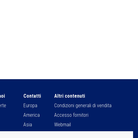
noi
Contatti
Altri contenuti
erte
Europa
Condizioni generali di vendita
America
Accesso fornitori
Asia
Webmail
Africa
Sit Users Remote Control