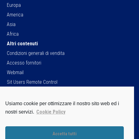
Europa
America
Asia
Africa
Altri contenuti
Condizioni generali di vendita
Accesso fornitori
Webmail
Sit Users Remote Control
Usiamo cookie per ottimizzare il nostro sito web ed i
SIT S.p.A.
Cookie Policy
nostri servizi.
Viale dell’Industria, 34
35129 Padova - ITALY
Tel. +39 049 8293111
Accetta tutti
Fax +39 049 8070093