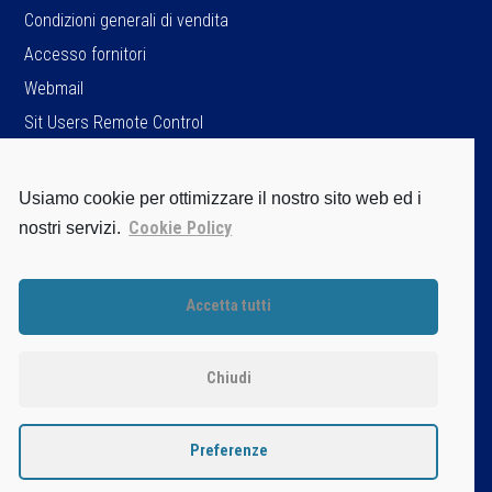
Condizioni generali di vendita
Accesso fornitori
Webmail
Sit Users Remote Control
Usiamo cookie per ottimizzare il nostro sito web ed i
SIT S.p.A.
Cookie Policy
nostri servizi.
Viale dell’Industria, 34
35129 Padova - ITALY
Tel. +39 049 8293111
Accetta tutti
Fax +39 049 8070093
Cap.soc. Є 96.162.195,00 i.v.
P.IVA / C.F. / Iscr. Reg. Imprese di PD.
Chiudi
n. 04805520287
Disclaimer
Privacy Policy
Preferenze