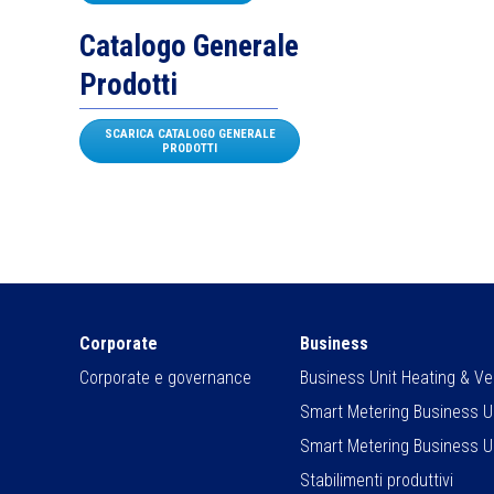
Catalogo Generale
Prodotti
SCARICA CATALOGO GENERALE
PRODOTTI
Corporate
Business
Corporate e governance
Business Unit Heating & Ven
Smart Metering Business U
Smart Metering Business U
Stabilimenti produttivi