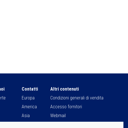
noi
Contatti
Altri contenuti
erte
Europa
Condizioni generali di vendita
America
Accesso fornitori
Asia
Webmail
Africa
Sit Users Remote Control