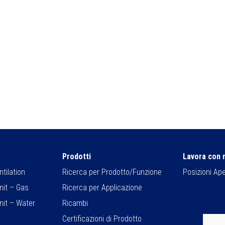
Prodotti
Lavora con 
tilation
Ricerca per Prodotto/Funzione
Posizioni Ap
nit – Gas
Ricerca per Applicazione
nit – Water
Ricambi
Certificazioni di Prodotto