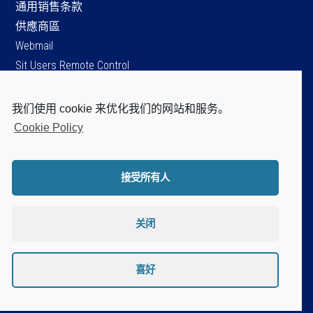
通用销售条款
供應商區
Webmail
Sit Users Remote Control
我们使用 cookie 来优化我们的网站和服务。
SIT S.p.A.
Cookie Policy
Viale dell’Industria, 34
35129 Padova - ITALY
Tel. +39 049 8293111
接受所有人
Fax +39 049 8070093
Cap.soc. Є 96.151.920,60 i.v.
P.IVA / C.F. / Iscr. Reg. Imprese di PD.
关闭
n. 04805520287
Disclaimer
Privacy Policy
喜好