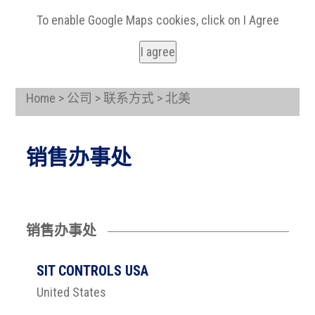
To enable Google Maps cookies, click on I Agree
I agree
Home > 公司 > 联系方式 > 北美
销售办事处
销售办事处
SIT CONTROLS USA
United States