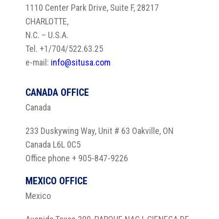
1110 Center Park Drive, Suite F, 28217
CHARLOTTE,
N.C. – U.S.A.
Tel. +1/704/522.63.25
e-mail:
info@situsa.com
CANADA OFFICE
Canada
233 Duskywing Way, Unit # 63 Oakville, ON
Canada L6L 0C5
Office phone + 905-847-9226
MEXICO OFFICE
Mexico