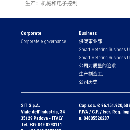
生产：机械和电子控制
Corporate
Business
Corporate e governance
供暖事业部
Smart Metering Business U
Smart Metering Business U
公司对质量的追求
生产制造工厂
公司历史
SIT S.p.A.
Cap.soc. Є 96.151.920,60 i
Viale dell’Industria, 34
P.IVA / C.F. / Iscr. Reg. Im
35129 Padova - ITALY
n. 04805520287
Tel. +39 049 8293111