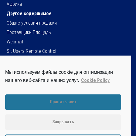
Африка
Другое содержимое
Общие условия продажи
Поставщики Площадь
Webmail
Sit Users Remote Control
Мы используем файлы cookie для оптимизации
SIT S.p.A.
Cookie Policy
нашего веб-сайта и наших услуг.
Viale dell’Industria, 34
35129 Padova - ITALY
Tel. +39 049 8293111
Принять всех
Fax +39 049 8070093
Cap.soc. Є 96.151.920,60 i.v.
P.IVA / C.F. / Iscr. Reg. Imprese di PD.
Закрывать
n. 04805520287
Disclaimer