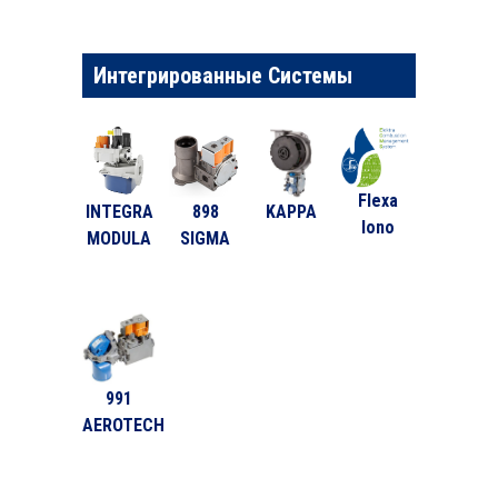
Интегрированные Системы
Flexa
INTEGRA
898
KAPPA
Iono
MODULA
SIGMA
991
AEROTECH