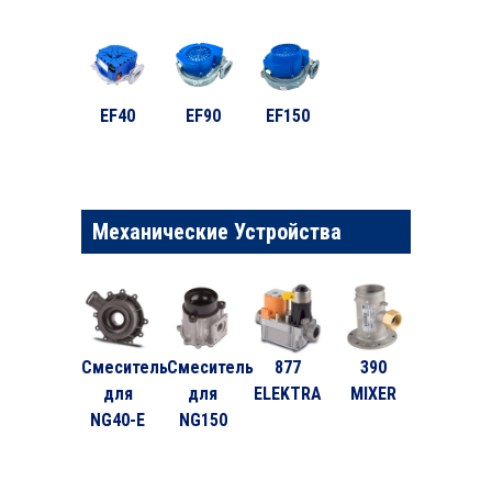
EF40
EF90
EF150
Механические Устройства
Смеситель
Смеситель
877
390
для
для
ELEKTRA
MIXER
NG40-E
NG150