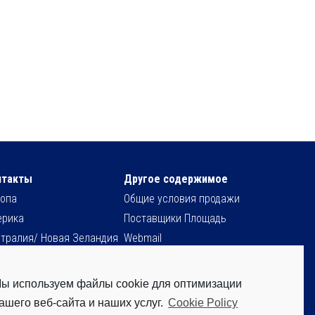
нтакты
Другое содержимое
опа
Общие условия продажи
ерика
Поставщики Площадь
тралия/ Новая Зеландия
Webmail
я
Sit Users Remote Control
рика
ы используем файлы cookie для оптимизации
ашего веб-сайта и наших услуг.
Cookie Policy