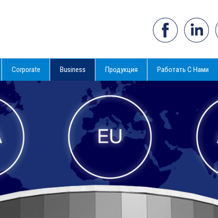
Corporate
Business
Продукция
Работать С Нами