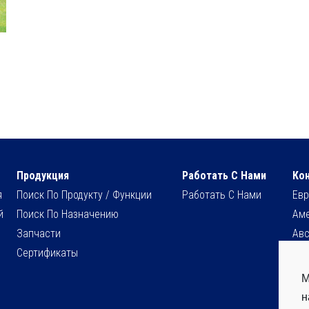
Продукция
Работать С Нами
Ко
я
Поиск По Продукту / Функции
Работать С Нами
Евр
й
Поиск По Назначению
Ам
Запчасти
Авс
Сертификаты
Ази
Аф
М
н